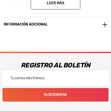
LEER MÁS
neumático
Reduce el hidro-planeo para un mejor desempeño en piso
INFORMACIÓN ADICIONAL
húmedo
Proporciona alta estabilidad en línea recta e inmediata
respuesta al sistema de dirección
REGISTRO AL BOLETÍN
Correo
Electrónico
SUSCRIBIRSE