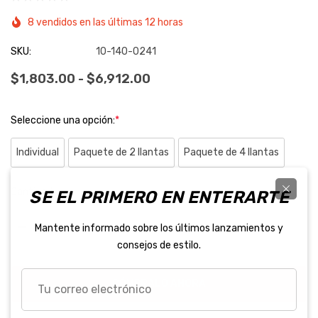
8 vendidos en las últimas 12 horas
SKU:
10-140-0241
$1,803.00 - $6,912.00
Seleccione una opción:
*
Individual
Paquete de 2 llantas
Paquete de 4 llantas
Inventario
Cantidad:
SE EL PRIMERO EN ENTERARTE
Actual:
Mantente informado sobre los últimos lanzamientos y
DISMINUIR CANTIDAD:
AUMENTAR CANTIDAD:
consejos de estilo.
Tu
CÓMPRALO AHORA
correo
electrónico