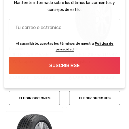
Mantente informado sobre los últimos lanzamientos y
consejos de estilo.
Tu
correo
electrónico
Al suscribirte, aceptas los términos de nuestra
Política de
Paragon
Chengshan
privacidad
TOUR HP A/S 215/55R17
CSC-802 215/55R17 94V
94V Paragon
Chengshan
SUSCRIBIRSE
$1,387.00 - $5,246.00
$1,389.00 - $5,254.00
ELEGIR OPCIONES
ELEGIR OPCIONES