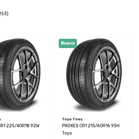
253)
Nuevo
s
Toyo Tires
CR1 225/40R18 92W
PROXES CR1 215/60R16 95H
Toyo