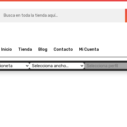
RÍAS
Inicio
Tienda
Blog
Contacto
Mi Cuenta