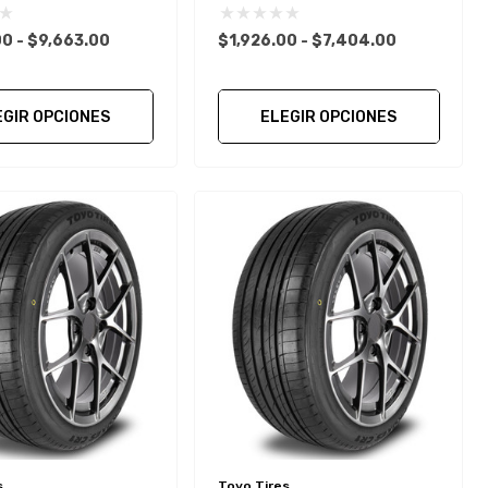
0 - $9,663.00
$1,926.00 - $7,404.00
EGIR OPCIONES
ELEGIR OPCIONES
s
Toyo Tires