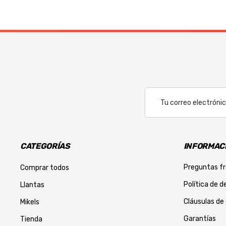
Correo
Electrónico
CATEGORÍAS
INFORMACI
Preguntas f
Comprar todos
Política de d
Llantas
Cláusulas de
Mikels
Garantías
Tienda