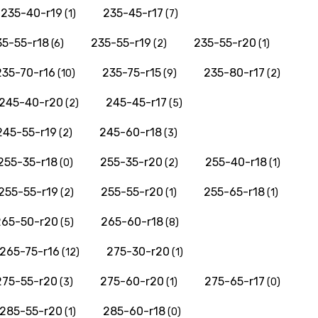
235-40-r19
235-45-r17
(1)
(7)
35-55-r18
235-55-r19
235-55-r20
(6)
(2)
(1)
235-70-r16
235-75-r15
235-80-r17
(10)
(9)
(2)
245-40-r20
245-45-r17
(2)
(5)
245-55-r19
245-60-r18
(2)
(3)
255-35-r18
255-35-r20
255-40-r18
(0)
(2)
(1)
255-55-r19
255-55-r20
255-65-r18
(2)
(1)
(1)
265-50-r20
265-60-r18
(5)
(8)
265-75-r16
275-30-r20
(12)
(1)
275-55-r20
275-60-r20
275-65-r17
(3)
(1)
(0)
285-55-r20
285-60-r18
(1)
(0)