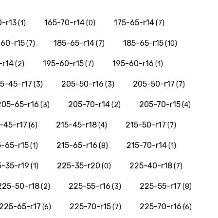
0-r13
165-70-r14
175-65-r14
(1)
(0)
(7)
-60-r15
185-65-r14
185-65-r15
(7)
(7)
(10)
-r14
195-60-r15
195-60-r16
(2)
(7)
(1)
5-45-r17
205-50-r16
205-50-r17
(3)
(3)
(7)
205-65-r16
205-70-r14
205-70-r15
(3)
(2)
(4)
-45-r17
215-45-r18
215-50-r17
(6)
(4)
(7)
5-65-r15
215-65-r16
215-70-r14
(1)
(8)
(1)
-35-r19
225-35-r20
225-40-r18
(1)
(0)
(7)
225-50-r18
225-55-r16
225-55-r17
(2)
(3)
(8)
225-65-r17
225-70-r15
225-70-r16
(6)
(7)
(6)