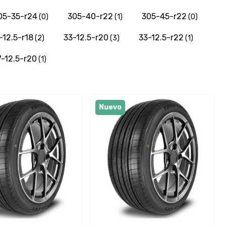
05-35-r24
305-40-r22
305-45-r22
(0)
(1)
(0)
-12.5-r18
33-12.5-r20
33-12.5-r22
(2)
(3)
(1)
7-12.5-r20
(1)
Nuevo