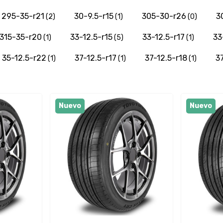
295-35-r21
30-9.5-r15
305-30-r26
3
(2)
(1)
(0)
315-35-r20
33-12.5-r15
33-12.5-r17
33
(1)
(5)
(1)
35-12.5-r22
37-12.5-r17
37-12.5-r18
3
(1)
(1)
(1)
Nuevo
Nuevo