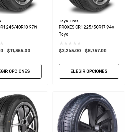
s
Toyo Tires
R1 245/40R18 97W
PROXES CR1 225/50R17 94V
Toyo
0 - $11,355.00
$2,265.00 - $8,757.00
EGIR OPCIONES
ELEGIR OPCIONES