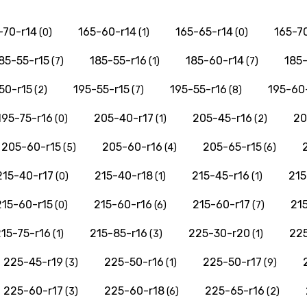
-70-r14
165-60-r14
165-65-r14
165-7
(0)
(1)
(0)
85-55-r15
185-55-r16
185-60-r14
185
(7)
(1)
(7)
50-r15
195-55-r15
195-55-r16
195-60
(2)
(7)
(8)
195-75-r16
205-40-r17
205-45-r16
20
(0)
(1)
(2)
205-60-r15
205-60-r16
205-65-r15
(5)
(4)
(6)
215-40-r17
215-40-r18
215-45-r16
215
(0)
(1)
(1)
215-60-r15
215-60-r16
215-60-r17
21
(0)
(6)
(7)
215-75-r16
215-85-r16
225-30-r20
225
(1)
(3)
(1)
225-45-r19
225-50-r16
225-50-r17
(3)
(1)
(9)
225-60-r17
225-60-r18
225-65-r16
(3)
(6)
(2)