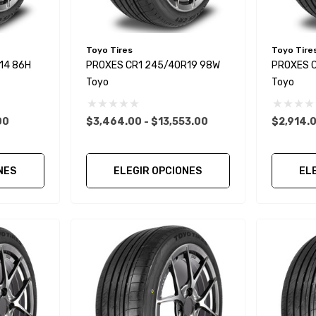
Toyo Tires
Toyo Tire
14 86H
PROXES CR1 245/40R19 98W
PROXES C
Toyo
Toyo
00
$3,464.00 - $13,553.00
$2,914.0
NES
ELEGIR OPCIONES
EL