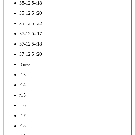
35-12.5-r18
35-12.5-r20
35-12.5-r22
37-12.5-r17
37-12.5-r18
37-12.5-r20
Rines
r13
r14
r15
r16
r17
r18