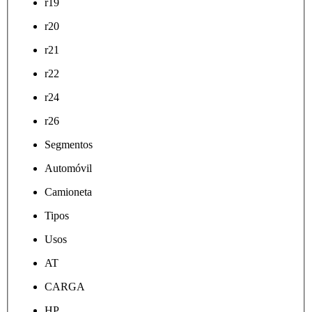
r19
r20
r21
r22
r24
r26
Segmentos
Automóvil
Camioneta
Tipos
Usos
AT
CARGA
HP