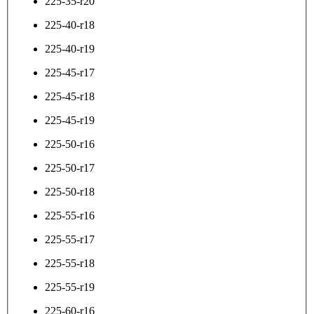
225-35-r20
225-40-r18
225-40-r19
225-45-r17
225-45-r18
225-45-r19
225-50-r16
225-50-r17
225-50-r18
225-55-r16
225-55-r17
225-55-r18
225-55-r19
225-60-r16