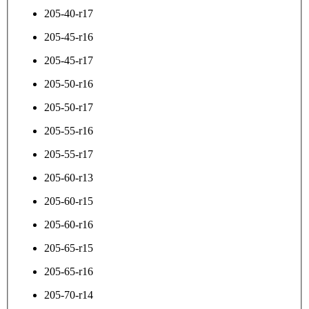
205-40-r17
205-45-r16
205-45-r17
205-50-r16
205-50-r17
205-55-r16
205-55-r17
205-60-r13
205-60-r15
205-60-r16
205-65-r15
205-65-r16
205-70-r14