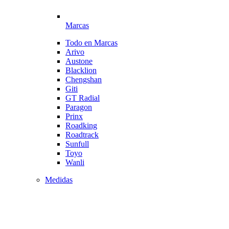
Marcas
Todo en Marcas
Arivo
Austone
Blacklion
Chengshan
Giti
GT Radial
Paragon
Prinx
Roadking
Roadtrack
Sunfull
Toyo
Wanli
Medidas