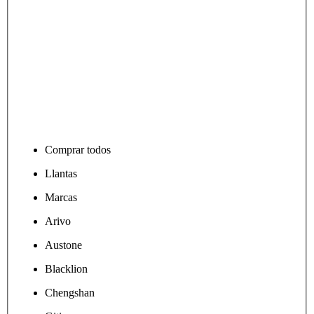
Comprar todos
Llantas
Marcas
Arivo
Austone
Blacklion
Chengshan