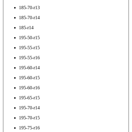
185-70-r13
185-70-r14
185-r14
195-50-r15
195-55-r15
195-55-r16
195-60-r14
195-60-r15
195-60-r16
195-65-r15
195-70-r14
195-70-r15
195-75-r16