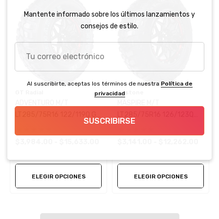
Mantente informado sobre los últimos lanzamientos y
consejos de estilo.
Tu
correo
electrónico
Al suscribirte, aceptas los términos de nuestra
Política de
GT Radial
Austone
privacidad
ADVENTURO M/T
MASPIRE M/T
LT285/75R16 122/119Q GT
LT285/75R16 126/123Q
SUSCRIBIRSE
Radial
Austone
$3,984.00 - $15,633.00
$3,141.00 - $12,262.00
ELEGIR OPCIONES
ELEGIR OPCIONES