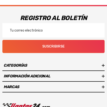
REGISTRO AL BOLETÍN
Correo
Electrónico
SUSCRIBIRSE
CATEGORÍAS
INFORMACIÓN ADICIONAL
MARCAS