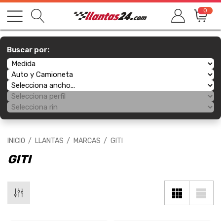
0
Buscar por:
INICIO
LLANTAS
MARCAS
GITI
GITI