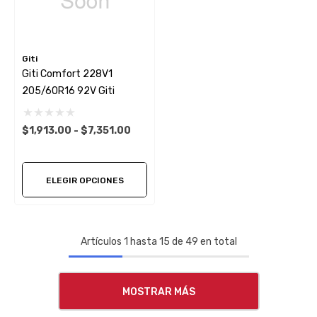
Giti
Giti Comfort 228V1
205/60R16 92V Giti
$1,913.00 - $7,351.00
ELEGIR OPCIONES
Artículos
1
hasta
15
de
49
en total
MOSTRAR MÁS