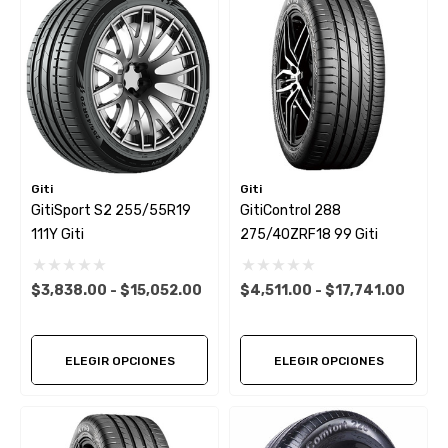
Giti
Giti
GitiSport S2 255/55R19
GitiControl 288
111Y Giti
275/40ZRF18 99 Giti
$3,838.00 - $15,052.00
$4,511.00 - $17,741.00
ELEGIR OPCIONES
ELEGIR OPCIONES