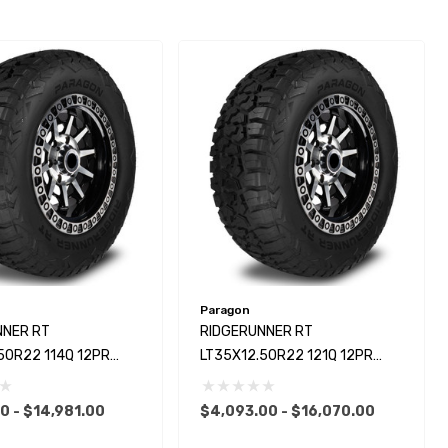
Paragon
NNER RT
RIDGERUNNER RT
50R22 114Q 12PR
LT35X12.50R22 121Q 12PR
Paragon
0 - $14,981.00
$4,093.00 - $16,070.00