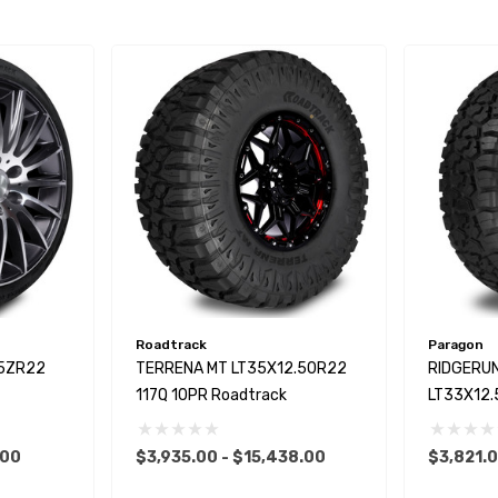
Roadtrack
Paragon
5ZR22
TERRENA MT LT35X12.50R22
RIDGERU
117Q 10PR Roadtrack
LT33X12.
Paragon
.00
$3,935.00 - $15,438.00
$3,821.0