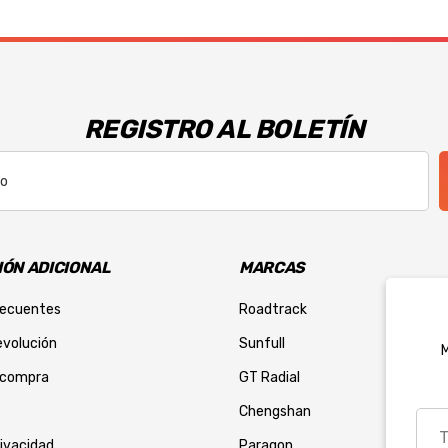
REGISTRO AL BOLETÍN
ÓN ADICIONAL
MARCAS
recuentes
Roadtrack
evolución
Sunfull
M
 compra
GT Radial
Chengshan
Tu
corr
rivacidad
Paragon