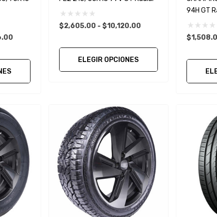
94H GT Ra
$2,605.00 - $10,120.00
6.00
$1,508.0
ELEGIR OPCIONES
NES
EL