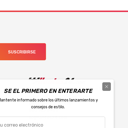
SUSCRIBIRSE
Av. Oleoducto # 205 Modulo 1 Nave 1
SE EL PRIMERO EN ENTERARTE
Col. Fracc. Industrial La Pompa
antente informado sobre los últimos lanzamientos y
León, Gto. C.P. 37490
consejos de estilo.
800 953 8482
ac@llantas24.com
eo