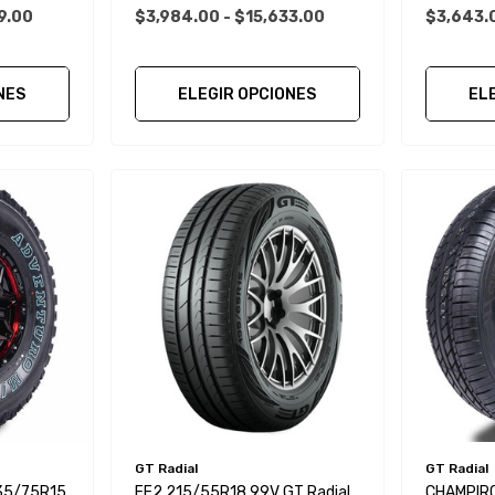
9.00
$3,984.00 - $15,633.00
$3,643.0
NES
ELEGIR OPCIONES
EL
GT Radial
GT Radial
35/75R15
FE2 215/55R18 99V GT Radial
CHAMPIRO