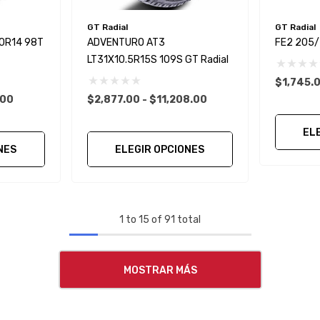
GT Radial
GT Radial
0R14 98T
ADVENTURO AT3
FE2 205/
LT31X10.5R15S 109S GT Radial
$1,745.0
.00
$2,877.00 - $11,208.00
EL
NES
ELEGIR OPCIONES
1
to
15
of
91
total
MOSTRAR MÁS