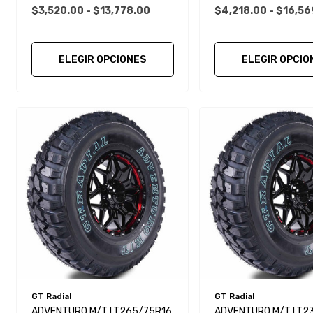
$3,520.00 - $13,778.00
$4,218.00 - $16,56
ELEGIR OPCIONES
ELEGIR OPCIO
GT Radial
GT Radial
ADVENTURO M/T LT265/75R16
ADVENTURO M/T LT2