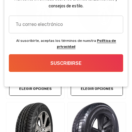
consejos de estilo.
Tu
correo
electrónico
Chengshan
Chengshan
Al suscribirte, aceptas los términos de nuestra
Política de
CSC-802 175/65R14 82H
CSC-802 185/65R15 88H
privacidad
Chengshan
Chengshan
SUSCRIBIRSE
$1,032.00 - $3,827.00
$1,137.00 - $4,246.00
ELEGIR OPCIONES
ELEGIR OPCIONES