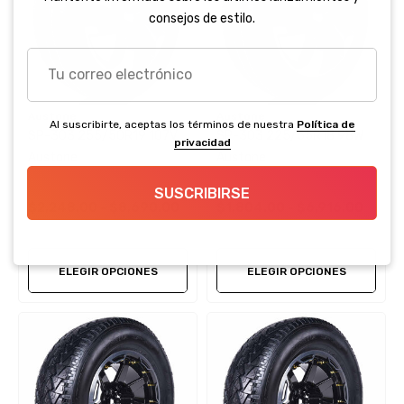
consejos de estilo.
Tu
correo
electrónico
Austone
Austone
Al suscribirte, aceptas los términos de nuestra
Política de
SP-303 255/50R19 107V
SP-303 225/55R18 98W
privacidad
Austone
Austone
SUSCRIBIRSE
$2,248.00 - $8,690.00
$1,804.00 - $6,916.00
ELEGIR OPCIONES
ELEGIR OPCIONES