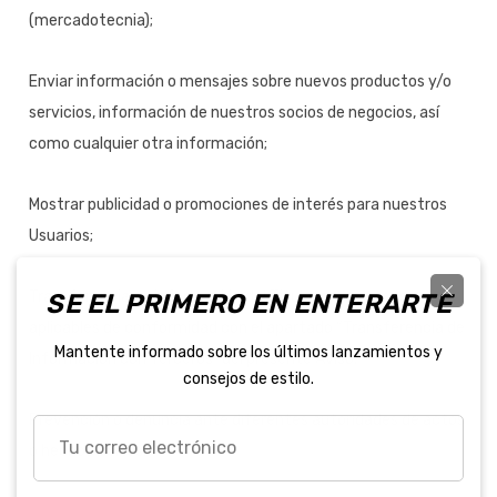
(mercadotecnia);
Enviar información o mensajes sobre nuevos productos y/o
servicios, información de nuestros socios de negocios, así
como cualquier otra información;
Mostrar publicidad o promociones de interés para nuestros
Usuarios;
Transferencia de información del Titular en los casos
SE EL PRIMERO EN ENTERARTE
aplicables de conformidad con el apartado “Transferencia de
Mantente informado sobre los últimos lanzamientos y
Información con Terceros” del presente Aviso;
consejos de estilo.
Prevención o denuncia ante diferentes autoridades de actos
Tu
o hechos ilícitos;
correo
electrónico