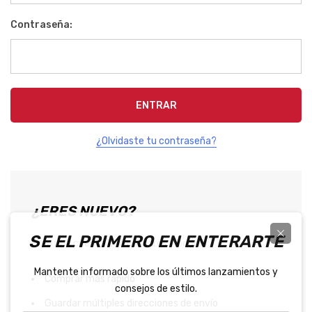
Contraseña:
¿Olvidaste tu contraseña?
¿ERES NUEVO?
SE EL PRIMERO EN ENTERARTE
Crea una cuenta con nosotros y podrás:
Mantente informado sobre los últimos lanzamientos y
Comprar más rápido
consejos de estilo.
Guardar múltiples direcciones de envío